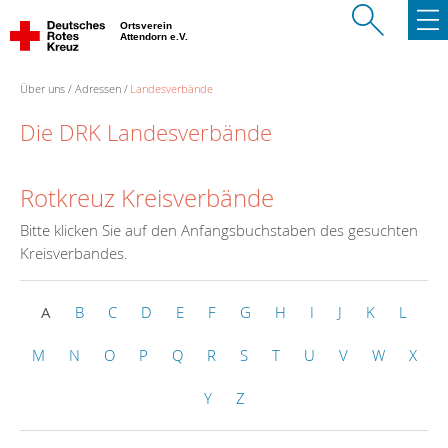
Ortsverein
Attendorn e.V.
Über uns
Adressen
Landesverbände
Die DRK Landesverbände
Rotkreuz Kreisverbände
Bitte klicken Sie auf den Anfangsbuchstaben des gesuchten
Kreisverbandes.
A
B
C
D
E
F
G
H
I
J
K
L
M
N
O
P
Q
R
S
T
U
V
W
X
Y
Z