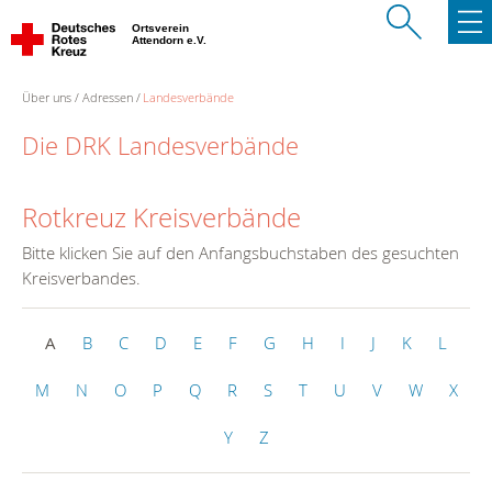
Ortsverein
Attendorn e.V.
Über uns
Adressen
Landesverbände
Die DRK Landesverbände
Rotkreuz Kreisverbände
Bitte klicken Sie auf den Anfangsbuchstaben des gesuchten
Kreisverbandes.
A
B
C
D
E
F
G
H
I
J
K
L
M
N
O
P
Q
R
S
T
U
V
W
X
Y
Z