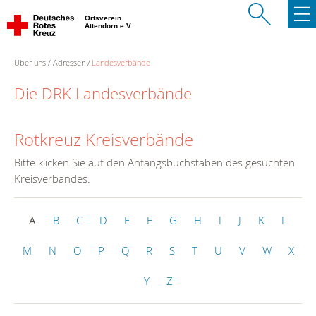
Ortsverein
Attendorn e.V.
Über uns
Adressen
Landesverbände
Die DRK Landesverbände
Rotkreuz Kreisverbände
Bitte klicken Sie auf den Anfangsbuchstaben des gesuchten
Kreisverbandes.
A
B
C
D
E
F
G
H
I
J
K
L
M
N
O
P
Q
R
S
T
U
V
W
X
Y
Z