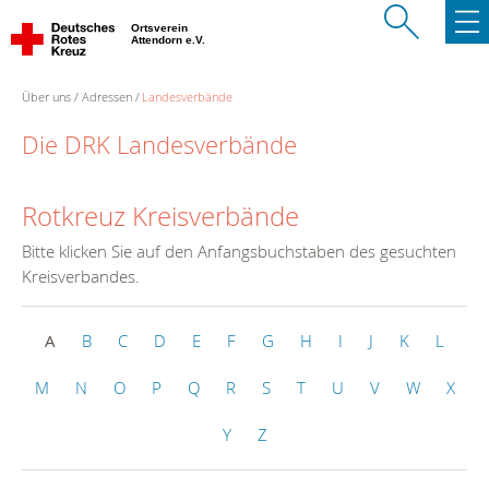
Ortsverein
Attendorn e.V.
Über uns
Adressen
Landesverbände
Die DRK Landesverbände
Rotkreuz Kreisverbände
Bitte klicken Sie auf den Anfangsbuchstaben des gesuchten
Kreisverbandes.
A
B
C
D
E
F
G
H
I
J
K
L
M
N
O
P
Q
R
S
T
U
V
W
X
Y
Z