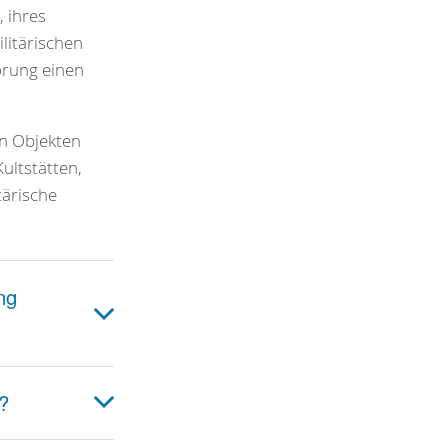
, ihres
litärischen
örung einen
en Objekten
Kultstätten,
tärische
ng
?