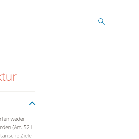
ktur
dürfen weder
en (Art. 52 I
tärische Ziele