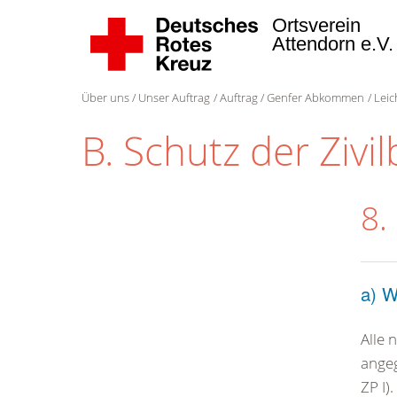
Ortsverein
Attendorn e.V
Über uns
Unser Auftrag
Auftrag
Genfer Abkommen
Leic
B. Schutz der Zivi
8.
a) W
Alle 
angeg
ZP I)