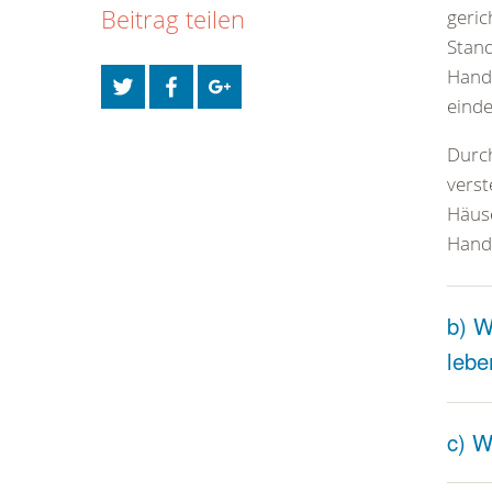
Beitrag teilen
geric
Stand
Handl
einde
Durch
verst
Häuse
Handl
b) W
lebe
c) W