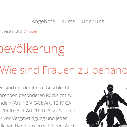
.
Angebote
Kurse
Über uns
ht verständlich
Frauen
lbevölkerung
 Wie sind Frauen zu behan
n sind mit der ihrem Geschlecht
hrenden besonderen Rücksicht zu
deln (Art. 12 V GA I; Art. 12 IV GA
t. 14 II GA III; Art. 16 I GA IV). Sie sind
 vor Vergewaltigung und jeder
tlichen Handlung zu schützen. Auch