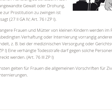
 angewandte Gewalt oder Drohung,
e zur Prostitution zu zwingen ist
agt (27 II GA IV; Art. 76 I ZP I).
ngere Frauen und Mütter von kleinen Kindern werden im Fa
sbedingten Verhaftung oder Internierung vorrangig anderen
delt, z. B. bei der medizinischen Versorgung oder Gerichtsv
 ZP I) Eine verhängte Todesstrafe darf gegen solche Persone
reckt werden. (Art. 76 III ZP I)
sten gelten für Frauen die allgemeinen Vorschriften für Zi
nternierungen.