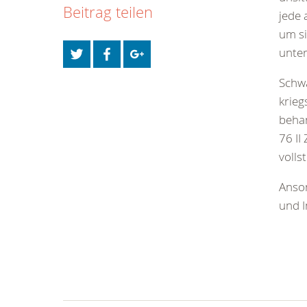
Beitrag teilen
jede
um si
unters
Schwa
krieg
behan
76 II
vollst
Anson
und I