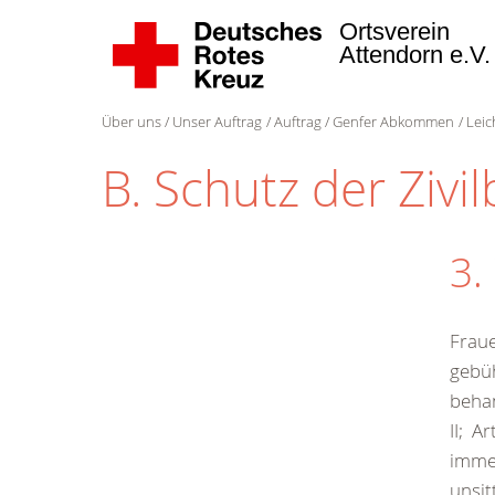
Ortsverein
Attendorn e.V
Über uns
Unser Auftrag
Auftrag
Genfer Abkommen
Leic
B. Schutz der Zivi
3.
Fraue
gebü
behan
II; Ar
immer
unsit