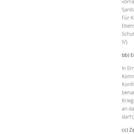
vorra
Sanit
Für K
Eben
Schut
IV)
bb) 
In Er
Komit
Konfl
benan
Krieg
an da
darf (
cc) Z