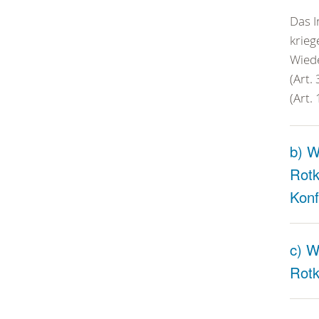
Das I
krieg
Wiede
(Art.
(Art.
b) W
Rotk
Konf
c) W
Rotk