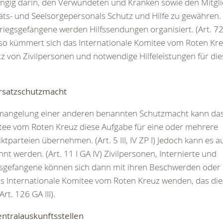
ngig darin, den Verwundeten und Kranken sowie den Mitgl
äts- und Seelsorgepersonals Schutz und Hilfe zu gewähren. 
riegsgefangene werden Hilfssendungen organisiert. (Art. 72 I
so kümmert sich das Internationale Komitee vom Roten Kr
z von Zivilpersonen und notwendige Hilfeleistungen für dies
Ersatzschutzmacht
mangelung einer anderen benannten Schutzmacht kann das 
ee vom Roten Kreuz diese Aufgabe für eine oder mehrere
iktparteien übernehmen. (Art. 5 III, IV ZP I) Jedoch kann es a
nt werden. (Art. 11 I GA IV) Zivilpersonen, Internierte und
sgefangene können sich dann mit ihren Beschwerden oder B
s Internationale Komitee vom Roten Kreuz wenden, das di
Art. 126 GA III).
entralauskunftsstellen