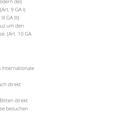
iedern des
(Art. 9 GA I)
II GA III)
euz um den
e. (Art. 10 GA
Internationale
uch direkt
itten direkt
ese besuchen