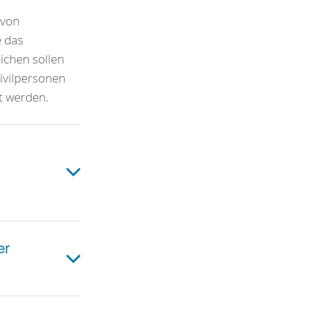
 von
e das
ichen sollen
Zivilpersonen
st werden.
er