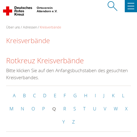
Ortsverein
Attendorn e.V.
Über uns
Adressen
Kreisverbände
Kreisverbände
Rotkreuz Kreisverbände
Bitte klicken Sie auf den Anfangsbuchstaben des gesuchten
Kreisverbandes.
A
B
C
D
E
F
G
H
I
J
K
L
M
N
O
P
Q
R
S
T
U
V
W
X
Y
Z